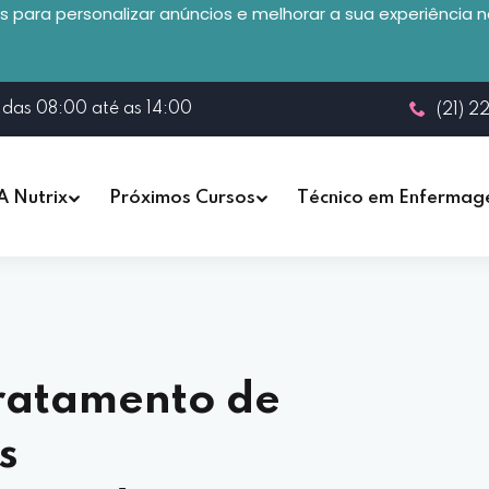
 para personalizar anúncios e melhorar a sua experiência 
 das 08:00 até as 14:00
(21) 2
A Nutrix
Próximos Cursos
Técnico em Enferma
ratamento de
s