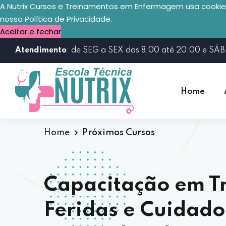
A Nutrix Cursos e Treinamentos em Enfermagem usa cookies
nossa
Política de Privacidade.
Aceitar e fechar
Atendimento
: de SEG a SEX das 8:00 até 20:00 e SÁB
Home
Home
Próximos Cursos
Capacitação em T
Feridas e Cuidado