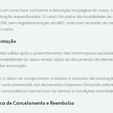
o um curso livre conforme a descrição na página do curso, c
lização especificados. O curso faz parte da modalidade de
94/96, sem regulamentação do MEC, mas com emissão de cer
o curso.
entação
rada válida após o preenchimento das informações necessá
nsabilidade do aluno enviar cópia do documento de ident
ar a inscrição.
o: O aluno se compromete a assinar o contrato de prestaçã
 curso presencial, em documento impresso fornecido pela in
 concordância formal com os termos e condições acordad
ica de Cancelamento e Reembolso