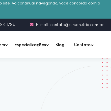
no site. Ao continuar navegando, você concorda com a
283-1784
E-mail: contato@cursonutrix.com.br
gem
Especializações
Blog
Contato