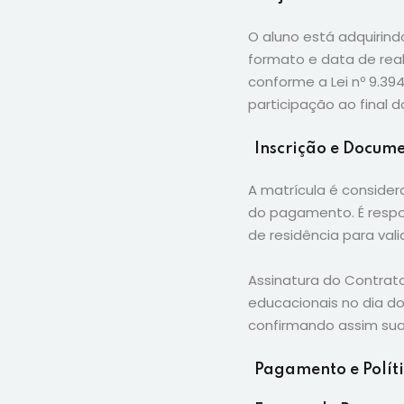
O aluno está adquirind
formato e data de rea
conforme a Lei nº 9.3
participação ao final d
Inscrição e Docum
A matrícula é conside
do pagamento. É respo
de residência para valid
Assinatura do Contrat
educacionais no dia do
confirmando assim sua
Pagamento e Polít